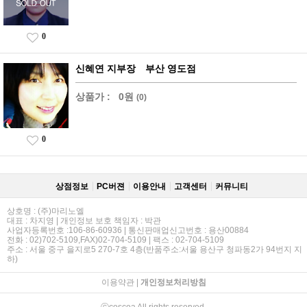
0
신혜연 지부장 부산 영도점
상품가 :
0원
(0)
0
상점정보
PC버젼
이용안내
고객센터
커뮤니티
상호명 : (주)마리노엘
대표 : 차지영 | 개인정보 보호 책임자 : 박관
사업자등록번호 :106-86-60936 | 통신판매업신고번호 : 용산00884
전화 : 02)702-5109,FAX)02-704-5109 | 팩스 : 02-704-5109
주소 : 서울 중구 을지로5 270-7호 4층(반품주소:서울 용산구 청파동2가 94번지 지
하)
이용약관
|
개인정보처리방침