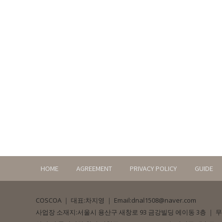
HOME
AGREEMENT
PRIVACY POLICY
GUIDE
COSCOA
｜
대표:차지영
｜
Email:dnal1508@naver.com
사업장 소재지:서울시 용산구 새창로 93 금강빌딩 에이동 3층
｜
무