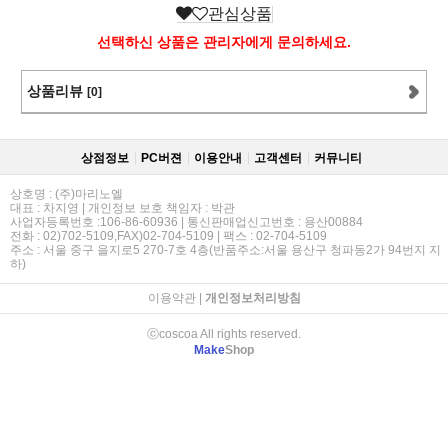
관심상품
선택하신 상품은 관리자에게 문의하세요.
상품리뷰
[0]
상점정보
PC버젼
이용안내
고객센터
커뮤니티
상호명 : (주)마리노엘
대표 : 차지영 | 개인정보 보호 책임자 : 박관
사업자등록번호 :106-86-60936 | 통신판매업신고번호 : 용산00884
전화 : 02)702-5109,FAX)02-704-5109 | 팩스 : 02-704-5109
주소 : 서울 중구 을지로5 270-7호 4층(반품주소:서울 용산구 청파동2가 94번지 지
하)
이용약관
|
개인정보처리방침
ⓒcoscoa All rights reserved.
Make
Shop