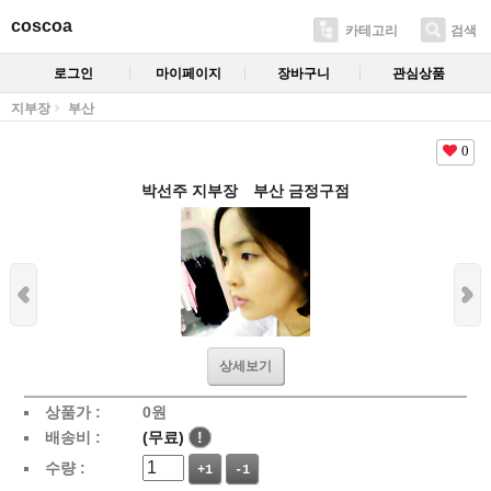
coscoa
카테고리
검색
로그인
마이페이지
장바구니
관심상품
지부장
부산
0
박선주 지부장 부산 금정구점
상세보기
상품가 :
0
원
배송비 :
(무료)
!
수량 :
+1
-1