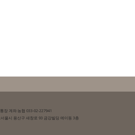
통장 계좌:농협 033-02-227941
서울시 용산구 새창로 93 금강빌딩 에이동 3층