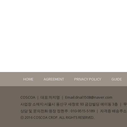
HOME
AGREEMENT
PRIVACY POLICY
GUIDE
COSCOA
｜
대표:차지영
｜
Email:dnal1508@naver.com
사업장 소재지:서울시 용산구 새창로 93 금강빌딩 에이동 3층
｜
무
상담 및 문의전화:원장 정현주 : 010-9515-5189
｜
자격증 배송주소:
ⓒ 2016 COSCOA CROP. ALL RIGHTS RESERVED.