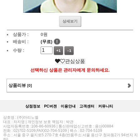
상세보기
상품가 :
0
원
배송비 :
(무료)
!
수량 :
+1
-1
관심상품
선택하신 상품은 관리자에게 문의하세요.
상품리뷰
[0]
상점정보
PC버젼
이용안내
고객센터
커뮤니티
상호명 : (주)마리노엘
대표 : 차지영 | 개인정보 보호 책임자 : 박관
사업자등록번호 :106-86-60936 | 통신판매업신고번호 : 용산00884
전화 : 02)702-5109,FAX)02-704-5109 | 팩스 : 02-704-5109
주소 : 서울 중구 을지로5 270-7호 4층(반품주소:서울 용산구 청파동2가 94번지 지
하)