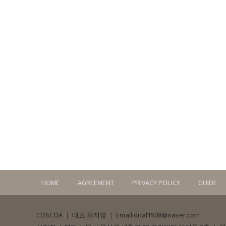
HOME
AGREEMENT
PRIVACY POLICY
GUIDE
COSCOA
｜
대표:차지영
｜
Email:dnal1508@naver.com