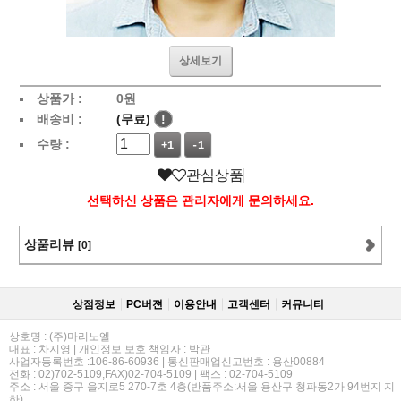
상세보기
상품가 :
0
원
배송비 :
(무료)
!
수량 :
+1
-1
관심상품
선택하신 상품은 관리자에게 문의하세요.
상품리뷰
[0]
상점정보
PC버젼
이용안내
고객센터
커뮤니티
상호명 : (주)마리노엘
대표 : 차지영 | 개인정보 보호 책임자 : 박관
사업자등록번호 :106-86-60936 | 통신판매업신고번호 : 용산00884
전화 : 02)702-5109,FAX)02-704-5109 | 팩스 : 02-704-5109
주소 : 서울 중구 을지로5 270-7호 4층(반품주소:서울 용산구 청파동2가 94번지 지
하)