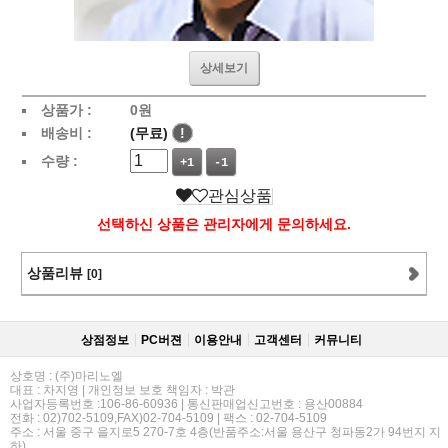
상세보기
상품가 :
0
원
배송비 :
(무료)
!
수량 :
+1
-1
관심상품
선택하신 상품은 관리자에게 문의하세요.
상품리뷰
[0]
상점정보
PC버젼
이용안내
고객센터
커뮤니티
상호명 : (주)마리노엘
대표 : 차지영 | 개인정보 보호 책임자 : 박관
사업자등록번호 :106-86-60936 | 통신판매업신고번호 : 용산00884
전화 : 02)702-5109,FAX)02-704-5109 | 팩스 : 02-704-5109
주소 : 서울 중구 을지로5 270-7호 4층(반품주소:서울 용산구 청파동2가 94번지 지
하)