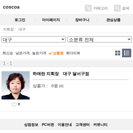
coscoa
카테고리
검색
로그인
마이페이지
장바구니
관심상품
지회장
대구
최신순
낮은가격
높은가격
상품명
최다리뷰
1 - 1
하애란 지회장 대구 달서구점
상품가 :
0원
(0)
0
상점정보
PC버젼
이용안내
고객센터
커뮤니티